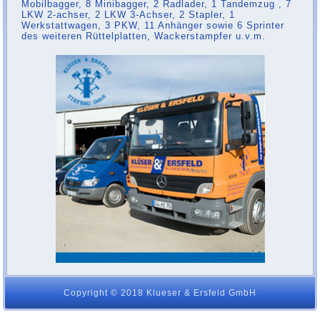
Mobilbagger, 8 Minibagger, 2 Radlader, 1 Tandemzug , 7
LKW 2-achser, 2 LKW 3-Achser, 2 Stapler, 1
Werkstattwagen, 3 PKW, 11 Anhänger sowie 6 Sprinter
des weiteren Rüttelplatten, Wackerstampfer u.v.m.
Copyright © 2018 Klueser & Ersfeld GmbH